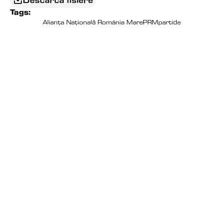
Descarca fisiere
Tags:
Alianța Națională România Mare
PRM
partide
EDITORIAL
CAND JUMATATE DE TARA 
INCEPE SA REGRETE 
LIBERTATEA