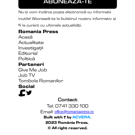
Nu-ți vom încărca poșta electronică cu informatii 
inutile! Abonează-te la buletinul nostru informativ și 
fii la curent cu ultimele actualități.
Romania Press
Acasă
Actualitate
Investigații
Editorial
Politică
Parteneri
Give Me Job
Job TV
Tombola Romanilor
Social
Contact
Tel: 0741 330 100
Email:
office@romaniapress.ro
Built with ❣️ by 
ACVERA.
2023 România Press. 
© All right reserved.