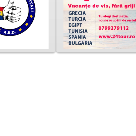
RIMUL CARE AFLA!
ZĂ-TE LA NEWSLETTER-UL ROMANIA PRESS
O 
CAND JUMATATE 
POPOR ROMAN, NU 
PERICOLE 
DE TARA INCEPE SA 
UITA! 
PROTECTIE
REGRETE 
ROSU DE 
LIBERTATEA
CANICUL