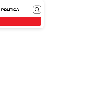
POLITICĂ
MONEYJOB.RO - TE ANGAJEZI SI CASTIGI
I CAND NU 
TA, CI O 