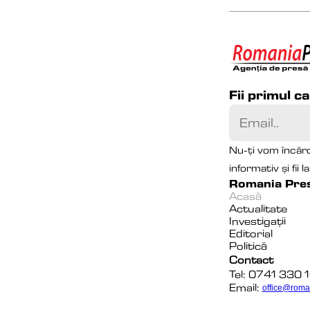
Fii primul c
Nu-ți vom încărc
informativ și fii 
Romania Pre
Acasă
Actualitate
Investigații
Editorial
Politică
Contact
Tel: 0741 330 
Email:
office@roma