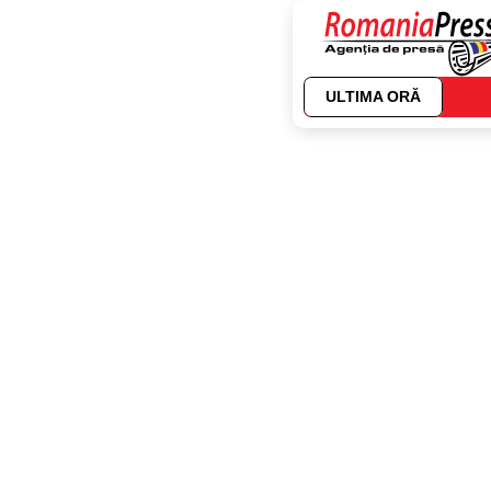
ULTIMA ORĂ
01.08.2026
CUM ORGANI
NASTERE F
De ce tot mai