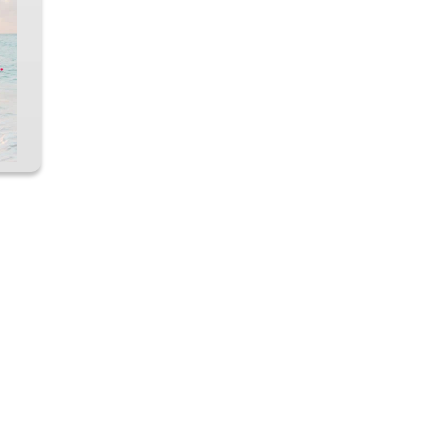
SI 
 IN COD 
A