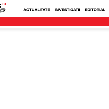
ACTUALITATE
INVESTIGAȚII
EDITORIAL
WWW.MONEYJOB.RO  |
ACCESEAZA WWW.
25.06.2026
LOCUL PE CARE IL 
DESCOPERI ATUNC
ZEZI O ZI DE 
MAI CAUTI O VACAN
ARA STRES!
STARE DE SPIRIT
 mulți părinți 