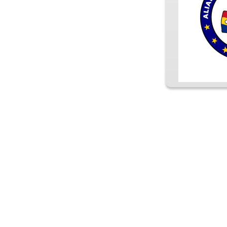
FII P
ABONEA
CUM ORGANIZEZI 
ZI DE NASTERE 
FARA STRES!