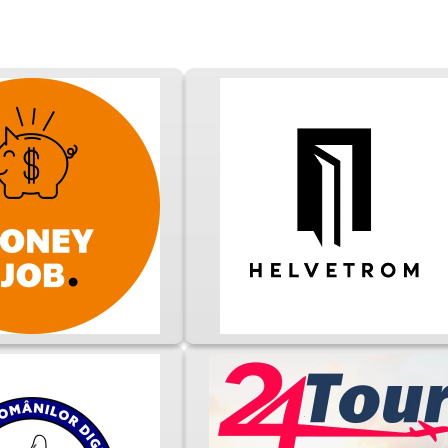
LIBERTATEA
LIVE NOW
iii nostri vor fi liberi!