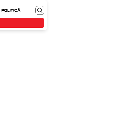
POLITICĂ
MONEYJOB.RO - TE ANGAJEZI SI CASTIGI
ni, 9 februarie 2026