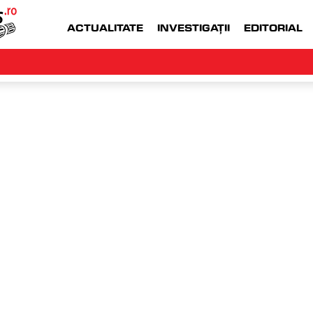
ACTUALITATE
INVESTIGAȚII
EDITORIAL
WWW.MONEYJOB.RO  |
ACCESEAZA WWW.
an
lu