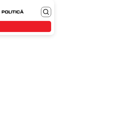
POLITICĂ
MONEYJOB.RO - TE ANGAJEZI SI CASTIGI
tă, 18 aprilie 2026