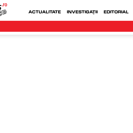
ACTUALITATE
INVESTIGAȚII
EDITORIAL
WWW.MONEYJOB.RO  |
ACCESEAZA WWW.
an
sâmbă