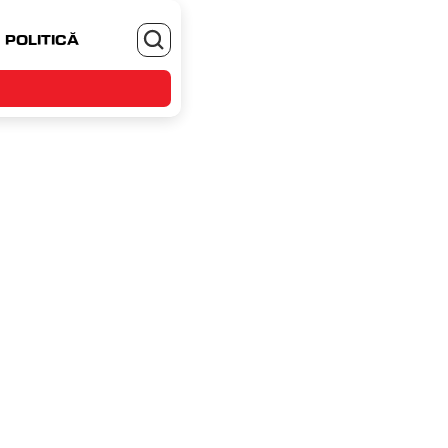
POLITICĂ
MONEYJOB.RO - TE ANGAJEZI SI CASTIGI
28 octombrie 2023