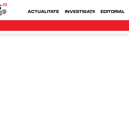
ACTUALITATE
INVESTIGAȚII
EDITORIAL
WWW.MONEYJOB.RO  |
ACCESEAZA WWW.
NTE
sâmbătă, 