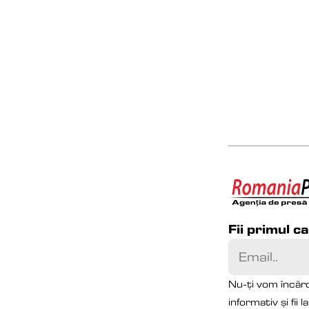
Fii primul c
Nu-ți vom încărc
informativ și fii 