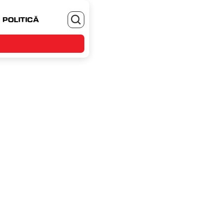
POLITICĂ
MONEYJOB.RO - TE ANGAJEZI SI CASTIGI
4 septembrie 2023