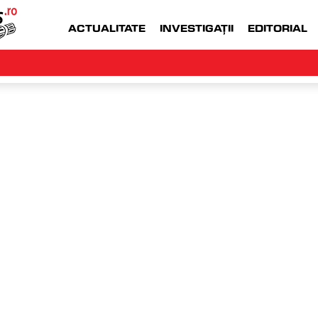
ACTUALITATE
INVESTIGAȚII
EDITORIAL
WWW.MONEYJOB.RO  |
ACCESEAZA WWW.
GA
duminică, 2