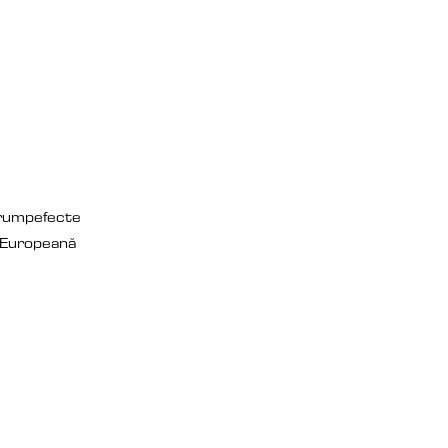
rump
efecte
 Europeană