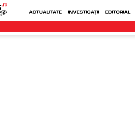
ACTUALITATE
INVESTIGAȚII
EDITORIAL
WWW.MONEYJOB.RO  |
ACCESEAZA WWW.
an
miercuri