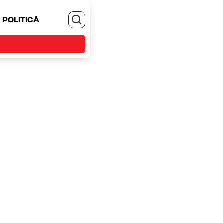
POLITICĂ
MONEYJOB.RO - TE ANGAJEZI SI CASTIGI
 12 decembrie 2023