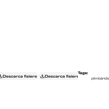
Tags:
Descarca fisiere
Descarca fisiere
plimbări
di
EDITORIAL