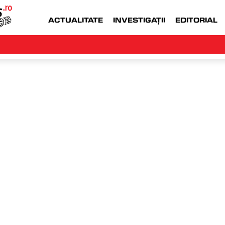
ACTUALITATE
INVESTIGAȚII
EDITORIAL
WWW.MONEYJOB.RO  |
ACCESEAZA WWW.
an
marți,