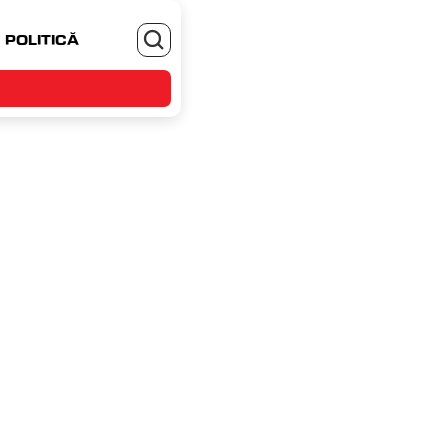
POLITICĂ
MONEYJOB.RO - TE ANGAJEZI SI CASTIGI
 23 octombrie 2023