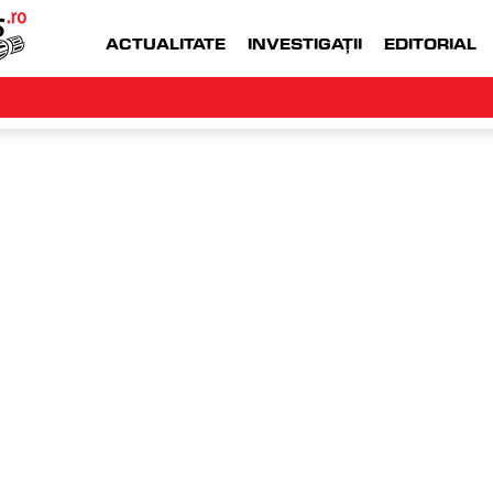
ACTUALITATE
INVESTIGAȚII
EDITORIAL
WWW.MONEYJOB.RO  |
ACCESEAZA WWW.
an
luni,