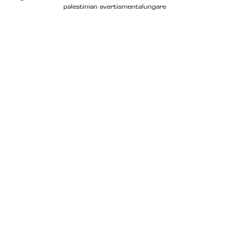
palestinian 
avertisment
alungare
EDITORIAL
CAND JUMATATE DE TARA 
INCEPE SA REGRETE 
LIBERTATEA
Copiii nostri vor fi liberi!