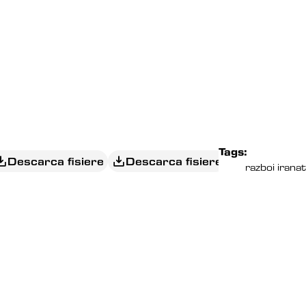
CRUCEA.RO )
Tags:
Descarca fisiere
Descarca fisiere
razboi iran
a
EDITORIAL