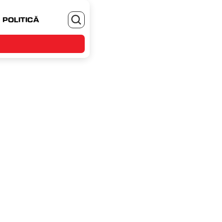
POLITICĂ
MONEYJOB.RO - TE ANGAJEZI SI CASTIGI
rți, 16 aprilie 2024