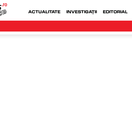
ACTUALITATE
INVESTIGAȚII
EDITORIAL
WWW.MONEYJOB.RO  |
ACCESEAZA WWW.
icut
ma