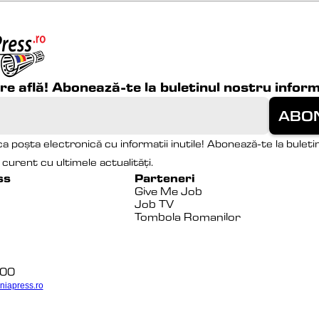
are află! Abonează-te la buletinul nostru inform
a poșta electronică cu informatii inutile! Abonează-te la buletin
la curent cu ultimele actualități.
ss
Parteneri
Give Me Job
Job TV
Tombola Romanilor
100
niapress.ro