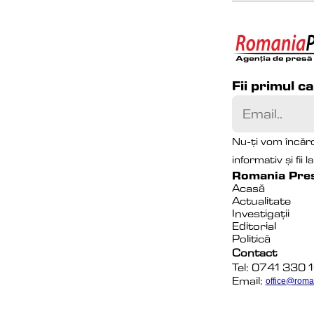
Fii primul c
Nu-ți vom încărc
informativ și fii 
Romania Pre
Acasă
Actualitate
Investigații
Editorial
Politică
Contact
Tel: 0741 330 
Email:
office@roma