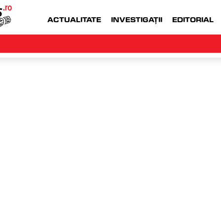
ACTUALITATE
INVESTIGAȚII
EDITORIAL
WWW.MONEYJOB.RO  |
ACCESEAZA WWW.
OICUT
jo