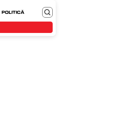
POLITICĂ
MONEYJOB.RO - TE ANGAJEZI SI CASTIGI
i, 7 decembrie 2023