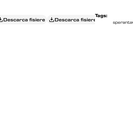
Tags:
Descarca fisiere
Descarca fisiere
speranta
EDITORIAL
JUMATATE DE TARA 
CEPE SA REGRETE 