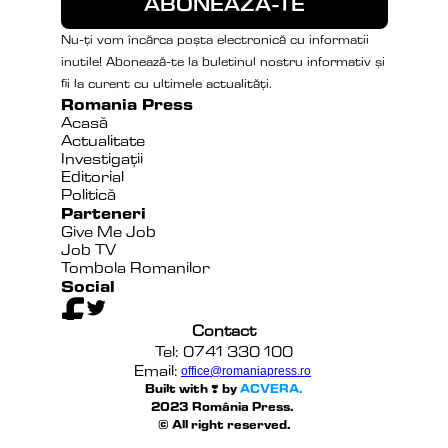
Nu-ți vom încărca poșta electronică cu informatii 
inutile! Abonează-te la buletinul nostru informativ și 
fii la curent cu ultimele actualități.
Romania Press
Acasă
Actualitate
Investigații
Editorial
Politică
Parteneri
Give Me Job
Job TV
Tombola Romanilor
Social
Contact
Tel: 0741 330 100
Email:
office@romaniapress.ro
Built with ❣️ by 
ACVERA.
2023 România Press. 
© All right reserved.