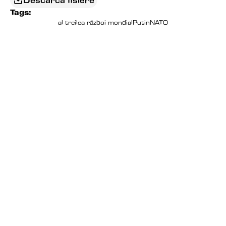
Descarca fisiere
Tags:
al treilea război mondial
Putin
NATO
EDITORIAL
CAND JUMATATE DE TARA 
INCEPE SA REGRETE 
LIBERTATEA