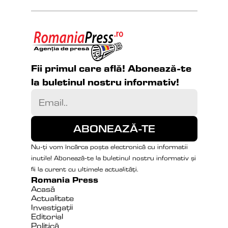
Fii primul care află! Abonează-te 
la buletinul nostru informativ!
Nu-ți vom încărca poșta electronică cu informatii 
inutile! Abonează-te la buletinul nostru informativ și 
fii la curent cu ultimele actualități.
Romania Press
Acasă
Actualitate
Investigații
Editorial
Politică