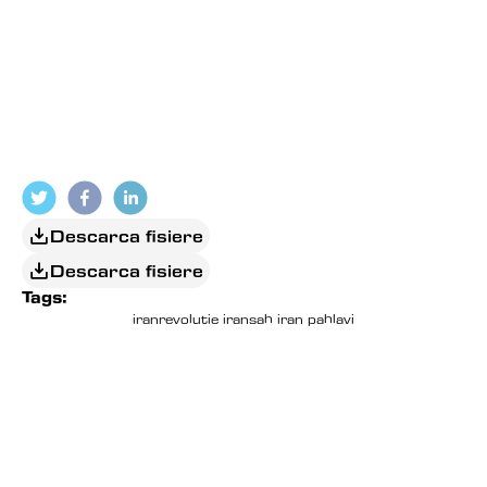
( SURSA: 
RASCRUCEA
 )
Descarca fisiere
Descarca fisiere
Tags:
iran
revolutie iran
sah iran pahlavi
EDITORIAL