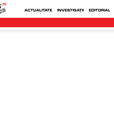
ACTUALITATE
INVESTIGAȚII
EDITORIAL
WWW.MONEYJOB.RO  |
ACCESEAZA WWW.
NEA
viner