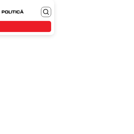
POLITICĂ
MONEYJOB.RO - TE ANGAJEZI SI CASTIGI
i, 3 noiembrie 2023