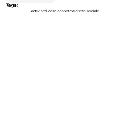
Tags:
activitati casnice
anofm
tichete sociale
EDITORIAL
CAND JUMATATE DE TARA 
INCEPE SA REGRETE 
LIBERTATEA
Copiii nostri vor fi liberi!