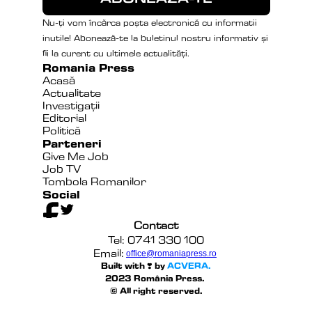
Nu-ți vom încărca poșta electronică cu informatii 
inutile! Abonează-te la buletinul nostru informativ și 
fii la curent cu ultimele actualități.
Romania Press
Acasă
Actualitate
Investigații
Editorial
Politică
Parteneri
Give Me Job
Job TV
Tombola Romanilor
Social
Contact
Tel: 0741 330 100
Email:
office@romaniapress.ro
Built with ❣️ by 
ACVERA.
2023 România Press. 
© All right reserved.