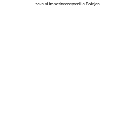
taxe si impozite
creșteri
ilie Bolojan
EDITORIAL
CAND JUMATATE DE TARA 
INCEPE SA REGRETE 
LIBERTATEA
Copiii nostri vor fi liberi!