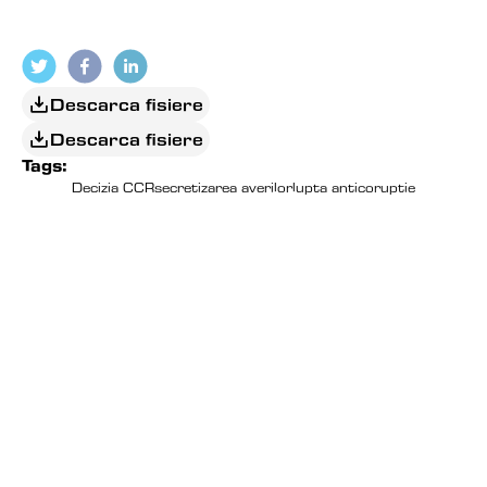
( SURSA: 
RASCRUCEA
 )
Descarca fisiere
Descarca fisiere
Tags:
Decizia CCR
secretizarea averilor
lupta anticoruptie
EDITORIAL