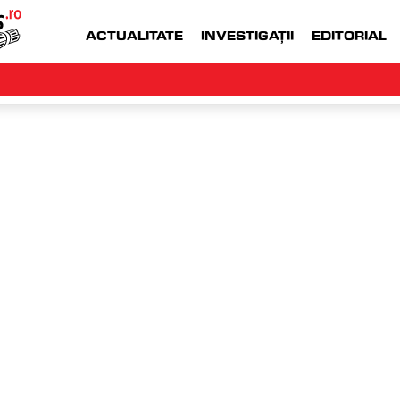
ACTUALITATE
INVESTIGAȚII
EDITORIAL
WWW.MONEYJOB.RO  |
ACCESEAZA WWW.
Radu
miercu