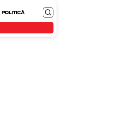
POLITICĂ
MONEYJOB.RO - TE ANGAJEZI SI CASTIGI
ri, 20 august 2025