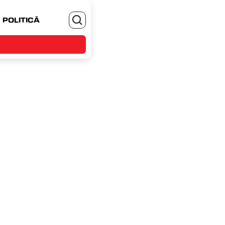
POLITICĂ
MONEYJOB.RO - TE ANGAJEZI SI CASTIGI
că, 31 martie 2024