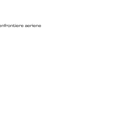
en
frontiere aeriene