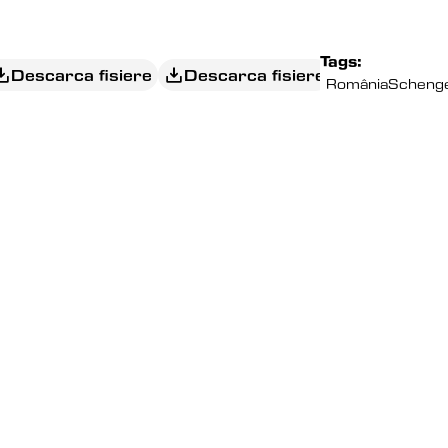
Tags:
Descarca fisiere
Descarca fisiere
România
Scheng
EDITORIAL
JUMATATE DE TARA 