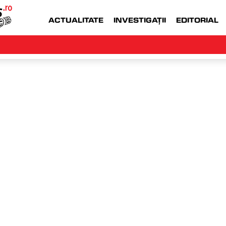
ACTUALITATE
INVESTIGAȚII
EDITORIAL
WWW.MONEYJOB.RO  |
ACCESEAZA WWW.
dumini